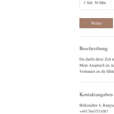
1 Std. 30 Min.
1
S
t
d
Weiter
3
0
M
i
Beschreibung
n
.
Du darfst diese Zeit 
Mein Anspruch ist, n
Vertrauen zu dir fühl
Kontaktangaben
Birkenallee 4, Rang
+4917643531087